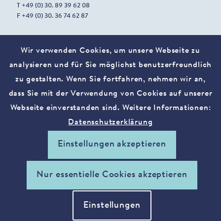
T +49 (0) 30. 89 39 62 08
F +49 (0) 30. 36 74 62 87
Wir verwenden Cookies, um unsere Webseite zu
STANDORT MANNHEIM
analysieren und für Sie möglichst benutzerfreundlich
Harrlachweg 1
68163 Mannheim, Deutschland
zu gestalten. Wenn Sie fortfahren, nehmen wir an,
dass Sie mit der Verwendung von Cookies auf unserer
Webseite einverstanden sind. Weitere Informationen:
contact@vostura.com
Datenschutzerklärung
Impressum
Datenschutzerklärung
Einstellungen akzeptieren
xing
linkedin
Nur essentielle Cookies akzeptieren
Einstellungen
© 2025 VOSTURA. Alle Rechte vorbehalten.